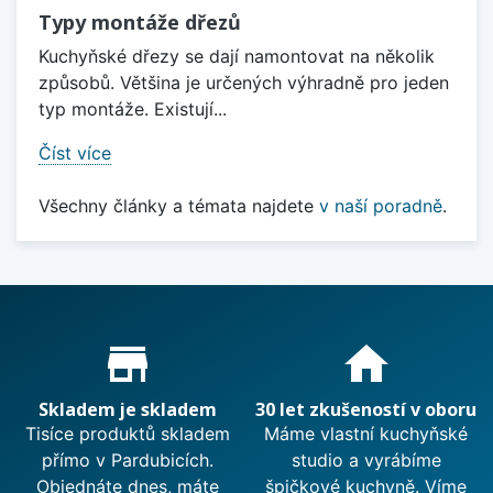
Typy montáže dřezů
Kuchyňské dřezy se dají namontovat na několik
způsobů. Většina je určených výhradně pro jeden
typ montáže. Existují...
Číst více
Všechny články a témata najdete
v naší poradně
.
Proč nakupovat u nás?
store_mall_directory
home
Skladem je skladem
30 let zkušeností v oboru
Tisíce produktů skladem
Máme vlastní kuchyňské
přímo v Pardubicích.
studio a vyrábíme
Objednáte dnes, máte
špičkové kuchyně. Víme