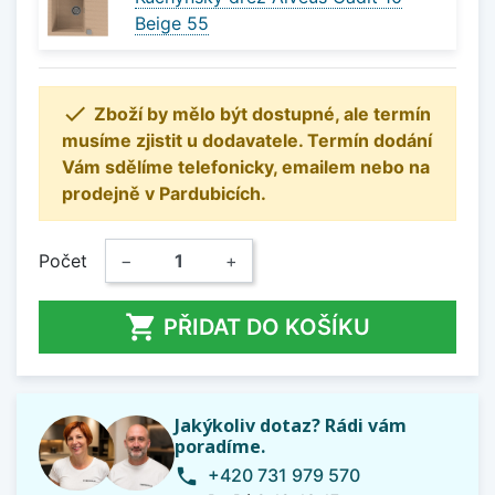
Beige 55

Zboží by mělo být dostupné, ale termín
musíme zjistit u dodavatele. Termín dodání
Vám sdělíme telefonicky, emailem nebo na
prodejně v Pardubicích.
Počet
−
+

PŘIDAT DO KOŠÍKU
Jakýkoliv dotaz? Rádi vám
poradíme.
+420 731 979 570
phone