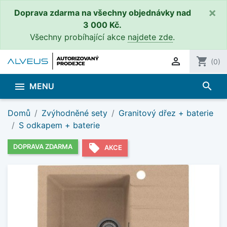
×
Doprava zdarma na všechny objednávky nad
3 000 Kč.
Všechny probíhající akce
najdete zde
.

shopping_cart
(0)
search

MENU
Domů
Zvýhodněné sety
Granitový dřez + baterie
S odkapem + baterie
local_offer
DOPRAVA ZDARMA
AKCE