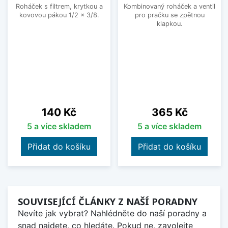
Roháček s filtrem, krytkou a
Kombinovaný roháček a ventil
kovovou pákou 1/2 x 3/8.
pro pračku se zpětnou
klapkou.
Cena
Cena
140 Kč
365 Kč
5 a více skladem
5 a více skladem
Přidat do košíku
Přidat do košíku
SOUVISEJÍCÍ ČLÁNKY Z NAŠÍ PORADNY
Nevíte jak vybrat? Nahlédněte do naší poradny a
snad najdete, co hledáte. Pokud ne, zavolejte