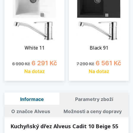
White 11
Black 91
Běžná cena
Cena
Běžná cena
Cena
6 291 Kč
6 561 Kč
6 990 Kč
7 290 Kč
Na dotaz
Na dotaz
Informace
Parametry zboží
O značce Alveus
Možnosti a ceny dopravy
Kuchyňský dřez Alveus Cadit 10 Beige 55