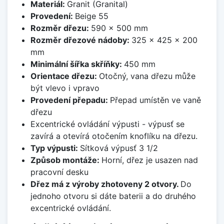
Materiál:
Granit (Granital)
Provedení:
Beige 55
Rozměr dřezu:
590 x 500 mm
Rozměr dřezové nádoby:
325 x 425 x 200
mm
Minimální šířka skříňky:
450 mm
Orientace dřezu:
Otočný, vana dřezu může
být vlevo i vpravo
Provedení přepadu:
Přepad umístěn ve vaně
dřezu
Excentrické ovládání výpusti - výpusť se
zavírá a otevírá otočením knoflíku na dřezu.
Typ výpusti:
Sítková výpusť 3 1/2
Způsob montáže:
Horní, dřez je usazen nad
pracovní desku
Dřez má z výroby zhotoveny 2 otvory.
Do
jednoho otvoru si dáte baterii a do druhého
excentrické ovládání.