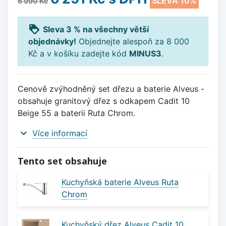
SLEVA 10%
6 990 Kč
loyalty
Sleva 3 % na všechny větší
objednávky!
Objednejte alespoň za 8 000
Kč a v košíku zadejte kód
MINUS3
.
Cenově zvýhodněný set dřezu a baterie Alveus -
obsahuje granitový dřez s odkapem Cadit 10
Beige 55 a baterii Ruta Chrom.
expand_more
Více informací
Tento set obsahuje
Kuchyňská baterie Alveus Ruta
Chrom
Kuchyňský dřez Alveus Cadit 10