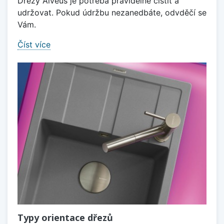
Dřezy Alveus je potřeba pravidelně čištit a
udržovat. Pokud údržbu nezanedbáte, odvděčí se
Vám.
Číst více
Typy orientace dřezů