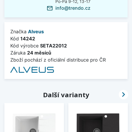
Po-Pá 9-12, 13-17
info@trendo.cz
mail_outline
Značka
Alveus
Kód
14242
Kód výrobce
SETA22012
Záruka
24 měsíců
Zboží pochází z oficiální distribuce pro ČR

Další varianty