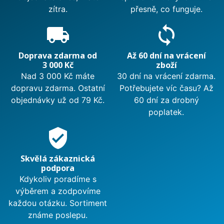
zítra.
přesně, co funguje.
local_shipping
sync
Doprava zdarma od
Až 60 dní na vrácení
3 000 Kč
zboží
Nad 3 000 Kč máte
30 dní na vrácení zdarma.
dopravu zdarma. Ostatní
Potřebujete víc času? Až
objednávky už od 79 Kč.
60 dní za drobný
poplatek.
verified_user
Skvělá zákaznická
podpora
Kdykoliv poradíme s
výběrem a zodpovíme
každou otázku. Sortiment
známe poslepu.