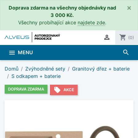
×
Doprava zdarma na všechny objednávky nad
3 000 Kč.
Všechny probíhající akce
najdete zde
.

shopping_cart
(0)
search

MENU
Domů
Zvýhodněné sety
Granitový dřez + baterie
S odkapem + baterie
local_offer
DOPRAVA ZDARMA
AKCE