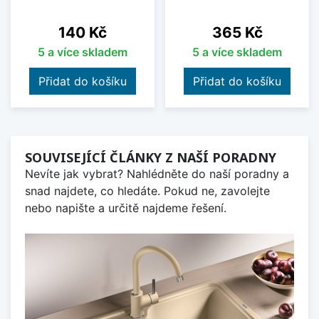
Cena
Cena
140 Kč
365 Kč
5 a více skladem
5 a více skladem
Přidat do košíku
Přidat do košíku
SOUVISEJÍCÍ ČLÁNKY Z NAŠÍ PORADNY
Nevíte jak vybrat? Nahlédněte do naší poradny a
snad najdete, co hledáte. Pokud ne, zavolejte
nebo napište a určitě najdeme řešení.