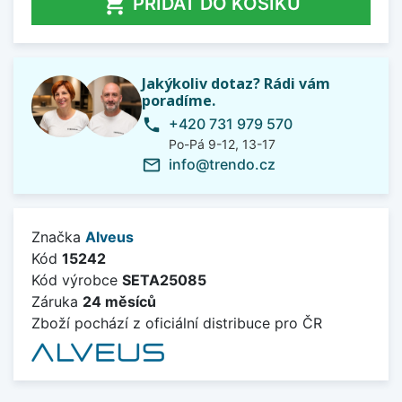

PŘIDAT DO KOŠÍKU
Jakýkoliv dotaz? Rádi vám
poradíme.
+420 731 979 570
phone
Po-Pá 9-12, 13-17
info@trendo.cz
mail_outline
Značka
Alveus
Kód
15242
Kód výrobce
SETA25085
Záruka
24 měsíců
Zboží pochází z oficiální distribuce pro ČR