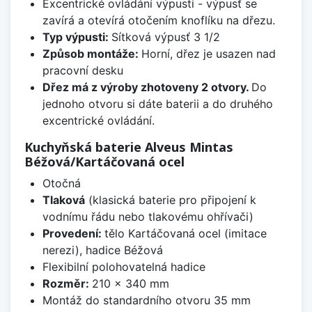
Excentrické ovládání výpusti - výpusť se
zavírá a otevírá otočením knoflíku na dřezu.
Typ výpusti:
Sítková výpusť 3 1/2
Způsob montáže:
Horní, dřez je usazen nad
pracovní desku
Dřez má z výroby zhotoveny 2 otvory.
Do
jednoho otvoru si dáte baterii a do druhého
excentrické ovládání.
Kuchyňská baterie Alveus Mintas
Béžová/Kartáčovaná ocel
Otočná
Tlaková
(klasická baterie pro připojení k
vodnímu řádu nebo tlakovému ohřívači)
Provedení:
tělo Kartáčovaná ocel (imitace
nerezi), hadice Béžová
Flexibilní polohovatelná hadice
Rozměr:
210 x 340 mm
Montáž do standardního otvoru 35 mm