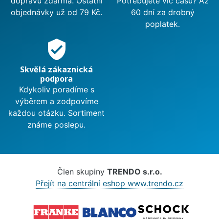
dopravu zdarma. Ostatní
Potřebujete víc času? Až
objednávky už od 79 Kč.
60 dní za drobný
poplatek.
verified_user
Skvělá zákaznická
podpora
Kdykoliv poradíme s
výběrem a zodpovíme
každou otázku. Sortiment
známe poslepu.
Člen skupiny
TRENDO s.r.o.
Přejít na centrální eshop www.trendo.cz