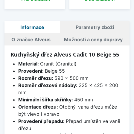
Informace
Parametry zboží
O značce Alveus
Možnosti a ceny dopravy
Kuchyňský dřez Alveus Cadit 10 Beige 55
Materiál:
Granit (Granital)
Provedení:
Beige 55
Rozměr dřezu:
590 x 500 mm
Rozměr dřezové nádoby:
325 x 425 x 200
mm
Minimální šířka skříňky:
450 mm
Orientace dřezu:
Otočný, vana dřezu může
být vlevo i vpravo
Provedení přepadu:
Přepad umístěn ve vaně
dřezu