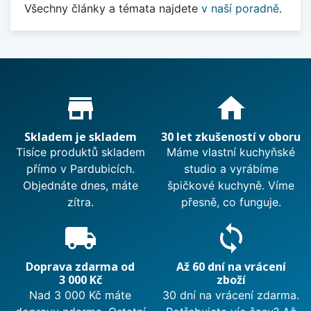
Všechny články a témata najdete
v naší poradně
.
Proč nakupovat u nás?
store_mall_directory
home
Skladem je skladem
30 let zkušeností v oboru
Tisíce produktů skladem
Máme vlastní kuchyňské
přímo v Pardubicích.
studio a vyrábíme
Objednáte dnes, máte
špičkové kuchyně. Víme
zítra.
přesně, co funguje.
local_shipping
sync
Doprava zdarma od
Až 60 dní na vrácení
3 000 Kč
zboží
Nad 3 000 Kč máte
30 dní na vrácení zdarma.