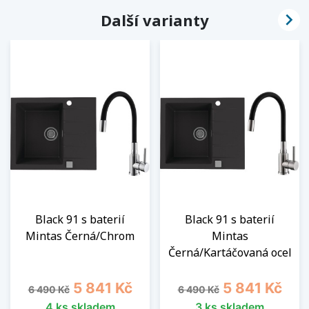

Další varianty
Black 91 s baterií
Black 91 s baterií
Mintas Černá/Chrom
Mintas
Černá/Kartáčovaná ocel
Běžná cena
Cena
Běžná cena
Cena
5 841 Kč
5 841 Kč
6 490 Kč
6 490 Kč
4 ks skladem
3 ks skladem