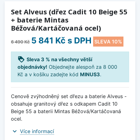
Set Alveus (dřez Cadit 10 Beige 55
+ baterie Mintas
Béžová/Kartáčovaná ocel)
5 841 Kč
s DPH
SLEVA 10%
6 490 Kč
loyalty
Sleva 3 % na všechny větší
objednávky!
Objednejte alespoň za 8 000
Kč a v košíku zadejte kód
MINUS3
.
Cenově zvýhodněný set dřezu a baterie Alveus -
obsahuje granitový dřez s odkapem Cadit 10
Beige 55 a baterii Mintas Béžová/Kartáčovaná
ocel.
expand_more
Více informací