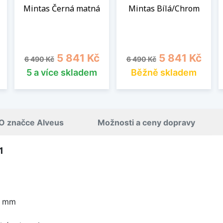
Mintas Černá matná
Mintas Bílá/Chrom
Běžná cena
Cena
Běžná cena
Cena
5 841 Kč
5 841 Kč
6 490 Kč
6 490 Kč
5 a více skladem
Běžně skladem
O značce Alveus
Možnosti a ceny dopravy
1
0 mm