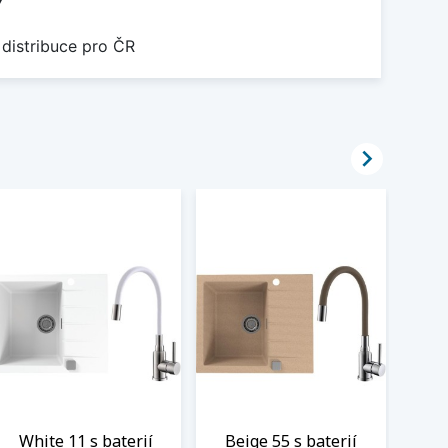
 distribuce pro ČR

White 11 s baterií
Beige 55 s baterií
Be