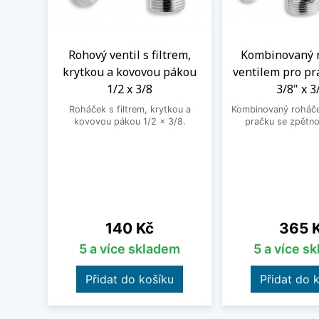
Rohový ventil s filtrem,
Kombinovaný 
krytkou a kovovou pákou
ventilem pro pr
1/2 x 3/8
3/8" x 3
Roháček s filtrem, krytkou a
Kombinovaný roháček
kovovou pákou 1/2 x 3/8.
pračku se zpětno
Cena
Cena
140 Kč
365 
5 a více skladem
5 a více s
Přidat do košíku
Přidat do 