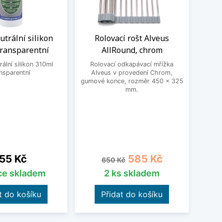
trální silikon
Rolovací rošt Alveus
Dř
transparentní
AllRound, chrom
Alve
ální silikon 310ml
Rolovací odkapávací mřížka
nsparentní
Alveus v provedení Chrom,
Dřev
gumové konce, rozměr 450 x 325
Určen
mm.
ena
Běžná cena
Cena
55 Kč
585 Kč
650 Kč
íce skladem
2 ks skladem
t do košíku
Přidat do košíku