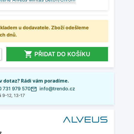
 skladem u dodavatele. Zboží odešleme
ch dnů.

PŘIDAT DO KOŠÍKU
iv dotaz? Rádi vám poradíme.
 731 979 570
info@trendo.cz
mail_outline
 9-12, 13-17
7