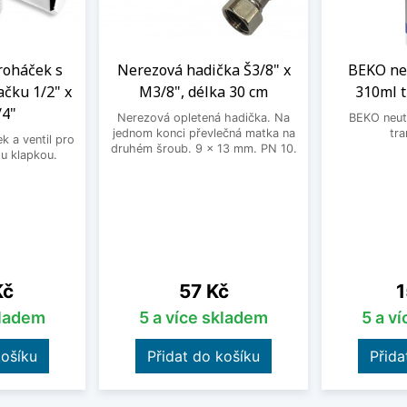
roháček s
Nerezová hadička Š3/8" x
BEKO neu
ačku 1/2" x
M3/8", délka 30 cm
310ml 
/4"
Nerezová opletená hadička. Na
BEKO neutr
jednom konci převlečná matka na
tra
 a ventil pro
druhém šroub. 9 x 13 mm. PN 10.
u klapkou.
Cena
C
Kč
57 Kč
1
kladem
5 a více skladem
5 a v
košíku
Přidat do košíku
Přida