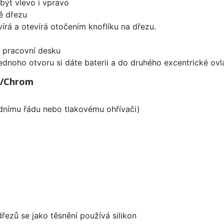
být vlevo i vpravo
ě dřezu
írá a otevírá otočením knoflíku na dřezu.
d pracovní desku
ednoho otvoru si dáte baterii a do druhého excentrické ovl
n/Chrom
odnímu řádu nebo tlakovému ohřívači)
dřezů se jako těsnění používá silikon