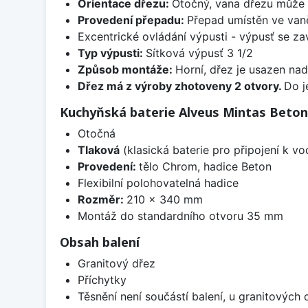
Orientace dřezu:
Otočný, vana dřezu může 
Provedení přepadu:
Přepad umístěn ve van
Excentrické ovládání výpusti - výpusť se zav
Typ výpusti:
Sítková výpusť 3 1/2
Způsob montáže:
Horní, dřez je usazen na
Dřez má z výroby zhotoveny 2 otvory.
Do j
Kuchyňská baterie Alveus Mintas Beto
Otočná
Tlaková
(klasická baterie pro připojení k v
Provedení:
tělo Chrom, hadice Beton
Flexibilní polohovatelná hadice
Rozměr:
210 x 340 mm
Montáž do standardního otvoru 35 mm
Obsah balení
Granitový dřez
Příchytky
Těsnění není součástí balení, u granitových 