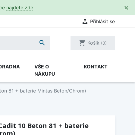
×
kce
najdete zde
.

Přihlásit se

shopping_cart
Košík
(0)
ORADNA
VŠE O
KONTAKT
NÁKUPU
eton 81 + baterie Mintas Beton/Chrom)
Cadit 10 Beton 81 + baterie
hrom)