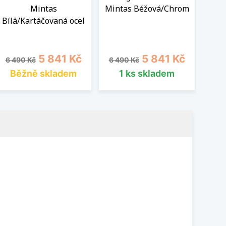
Mintas
Mintas Béžová/Chrom
Bílá/Kartáčovaná ocel
Béž
Běžná cena
Cena
Běžná cena
Cena
Běž
5 841 Kč
5 841 Kč
6 490 Kč
6 490 Kč
6 4
Běžně skladem
1 ks skladem