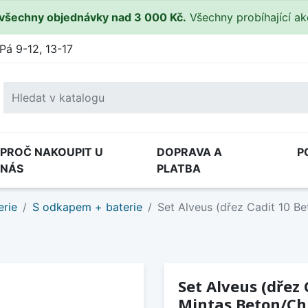
všechny objednávky nad 3 000 Kč.
Všechny probíhající a
Pá 9-12, 13-17
PROČ NAKOUPIT U
DOPRAVA A
P
NÁS
PLATBA
erie
S odkapem + baterie
Set Alveus (dřez Cadit 10 B
Set Alveus (dřez 
Mintas Beton/C