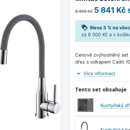
5 841 Kč
6 490 Kč
loyalty
Sleva 3 % na všec
za 8 000 Kč a v koší
Cenově zvýhodněný set d
dřez s odkapem Cadit 10
expand_more
Více informací
Tento set obsahuje
Kuchyňský dř
Kuchyňská ba