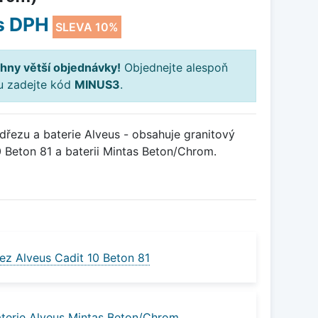
s DPH
SLEVA 10%
hny větší objednávky!
Objednejte alespoň
ku zadejte kód
MINUS3
.
řezu a baterie Alveus - obsahuje granitový
 Beton 81 a baterii Mintas Beton/Chrom.
ez Alveus Cadit 10 Beton 81
terie Alveus Mintas Beton/Chrom