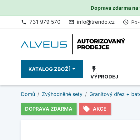
Doprava zdarma na 
731 979 570
info@trendo.cz
Po-
phone
mail_outline
access_time
flash_on
KATALOG ZBOŽÍ
VÝPRODEJ
Domů
Zvýhodněné sety
Granitový dřez + bat
local_offer
DOPRAVA ZDARMA
AKCE