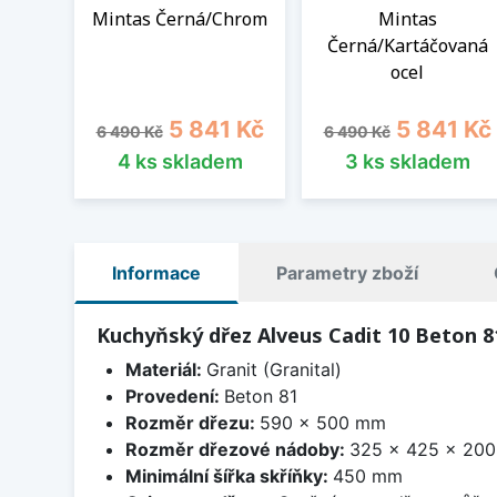
Mintas Černá/Chrom
Mintas
Černá/Kartáčovaná
ocel
Běžná cena
Cena
Běžná cena
Cena
5 841 Kč
5 841 Kč
6 490 Kč
6 490 Kč
4 ks skladem
3 ks skladem
Informace
Parametry zboží
Kuchyňský dřez Alveus Cadit 10 Beton 8
Materiál:
Granit (Granital)
Provedení:
Beton 81
Rozměr dřezu:
590 x 500 mm
Rozměr dřezové nádoby:
325 x 425 x 20
Minimální šířka skříňky:
450 mm