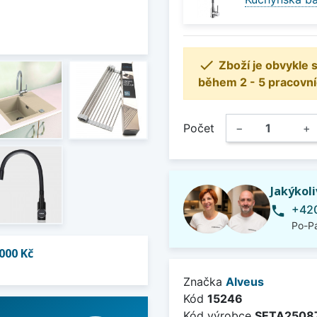

Zboží je obvykle
během 2 - 5 pracovní
Počet
−
+
Jakýkol
+420
phone
Po-Pá
000 Kč
Značka
Alveus
Kód
15246
Kód výrobce
SETA2508