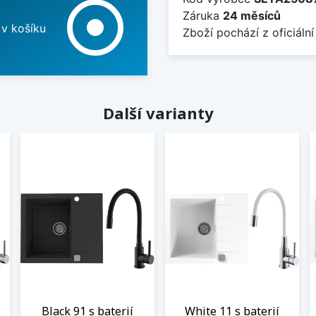
adjust
Záruka
24 měsíců
 v košíku
Zboží pochází z oficiální
Další varianty
Black 91 s baterií
White 11 s baterií