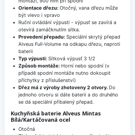
montáži, 900 mm při spodní
Orientace dřezu:
Otočný, vana dřezu může
být vlevo i vpravo
Ruční ovládání výpusti - výpusť se zavírá a
otevírá zamáčknutím sítka.
Provedení přepadu:
Speciální skrytý přepad
Alveus Full-Volume na odkapu dřezu, naproti
baterii
Typ výpusti:
Sítková výpusť 3 1/2
Způsob montáže:
Horní nebo spodní (v
případě spodní montáže nutno dokoupit
příchytky z příslušenství)
Dřez má z výroby zhotoveny 2 otvory.
Do
jednoho otvoru si dáte baterii a do druhého
se dá speciální přibalený přepad.
Kuchyňská baterie Alveus Mintas
Bílá/Kartáčovaná ocel
Otočná