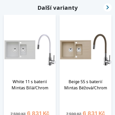

Další varianty
White 11 s baterií
Beige 55 s baterií
Mintas Bílá/Chrom
Mintas Béžová/Chrom
Běžná cena
Cena
Běžná cena
Cena
6 831 Kč
6 831 Kč
7 590 Kč
7 590 Kč