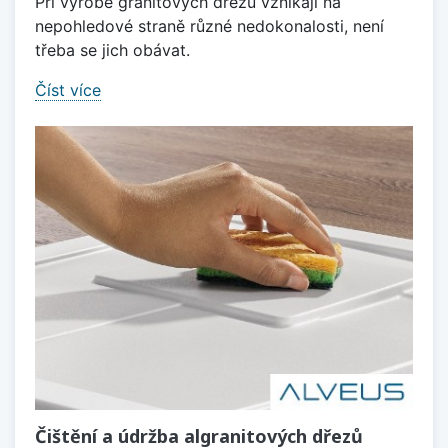
Při výrobě granitových dřezů vznikají na
nepohledové straně různé nedokonalosti, není
třeba se jich obávat.
Číst více
Čištění a údržba algranitových dřezů