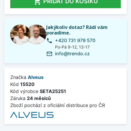

PŘIDAT DO KOŠÍKU
Jakýkoliv dotaz? Rádi vám
poradíme.
+420 731 979 570
phone
Po-Pá 9-12, 13-17
info@trendo.cz
mail_outline
Značka
Alveus
Kód
15520
Kód výrobce
SETA25251
Záruka
24 měsíců
Zboží pochází z oficiální distribuce pro ČR