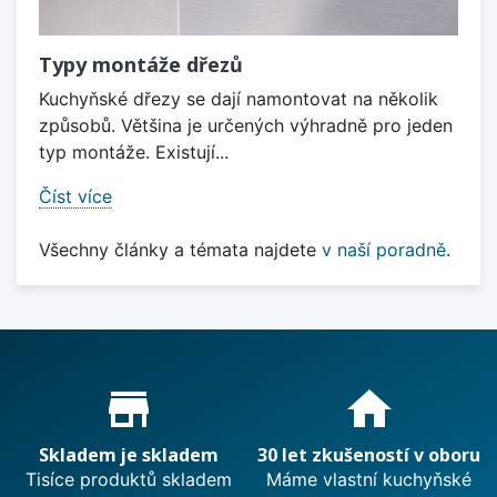
Typy montáže dřezů
Kuchyňské dřezy se dají namontovat na několik
způsobů. Většina je určených výhradně pro jeden
typ montáže. Existují...
Číst více
Všechny články a témata najdete
v naší poradně
.
Proč nakupovat u nás?
store_mall_directory
home
Skladem je skladem
30 let zkušeností v oboru
Tisíce produktů skladem
Máme vlastní kuchyňské