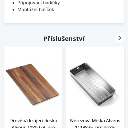
Připojovací hadičky
Montážní balíček

Příslušenství
Dřevěná krájecí deska
Nerezová Miska Alveus
Alveus 1080029, pro
1119835, pro dřezy