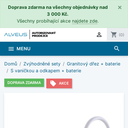
×
Doprava zdarma na všechny objednávky nad
3 000 Kč.
Všechny probíhající akce
najdete zde
.

shopping_cart
(0)
search

MENU
Domů
Zvýhodněné sety
Granitový dřez + baterie
S vaničkou a odkapem + baterie
local_offer
DOPRAVA ZDARMA
AKCE