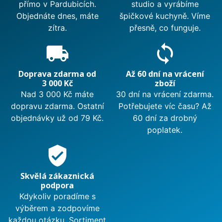
přímo v Pardubicích.
studio a vyrábíme
Objednáte dnes, máte
špičkové kuchyně. Víme
zítra.
přesně, co funguje.
local_shipping
sync
Doprava zdarma od
Až 60 dní na vrácení
3 000 Kč
zboží
Nad 3 000 Kč máte
30 dní na vrácení zdarma.
dopravu zdarma. Ostatní
Potřebujete víc času? Až
objednávky už od 79 Kč.
60 dní za drobný
poplatek.
verified_user
Skvělá zákaznická
podpora
Kdykoliv poradíme s
výběrem a zodpovíme
každou otázku. Sortiment