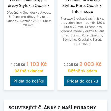
dřezy Stylux a Quadrix
Stylux, Pure, Quadrix,
Intermezzo
Dřevěná krájecí deska Alveus.
Určeno pro dřezy Stylux a
Nerezová odkapávací miska,
Quadrix. Rozměr 250 x 418 x
provedení Inox, rozměr 420 x
20 mm.
190 x 72 mm. Určeno pro
vybrané modely dřezů Alveus
z řad Stylux, Pure, Quadrix,
Kombino, Crystalix, Karat,
Intermezzo.
Běžná cena
Cena
Běžná cena
Cena
1 103 Kč
2 003 Kč
1 225 Kč
2 225 Kč
Běžně skladem
Běžně skladem
Přidat do košíku
Přidat do košíku
SOUVISEJÍCÍ ČLÁNKY Z NAŠÍ PORADNY