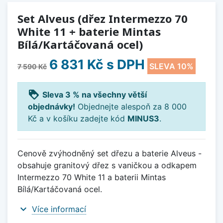
Set Alveus (dřez Intermezzo 70
White 11 + baterie Mintas
Bílá/Kartáčovaná ocel)
6 831 Kč
s DPH
SLEVA 10%
7 590 Kč
loyalty
Sleva 3 % na všechny větší
objednávky!
Objednejte alespoň za 8 000
Kč a v košíku zadejte kód
MINUS3
.
Cenově zvýhodněný set dřezu a baterie Alveus -
obsahuje granitový dřez s vaničkou a odkapem
Intermezzo 70 White 11 a baterii Mintas
Bílá/Kartáčovaná ocel.
expand_more
Více informací