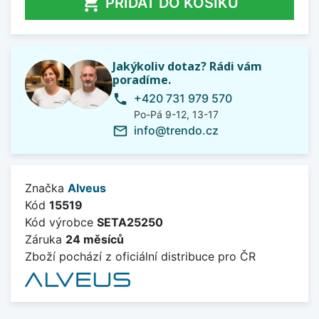

PŘIDAT DO KOŠÍKU
Jakýkoliv dotaz? Rádi vám
poradíme.
+420 731 979 570
phone
Po-Pá 9-12, 13-17
info@trendo.cz
mail_outline
Značka
Alveus
Kód
15519
Kód výrobce
SETA25250
Záruka
24 měsíců
Zboží pochází z oficiální distribuce pro ČR