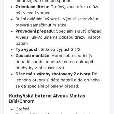
montáži, 900 mm při spodní
Orientace dřezu:
Otočný, vana dřezu může
být vlevo i vpravo
Ruční ovládání výpusti - výpusť se zavírá a
otevírá zamáčknutím sítka.
Provedení přepadu:
Speciální skrytý přepad
Alveus Full-Volume na odkapu dřezu, naproti
baterii
Typ výpusti:
Sítková výpusť 3 1/2
Způsob montáže:
Horní nebo spodní (v
případě spodní montáže nutno dokoupit
příchytky z příslušenství)
Dřez má z výroby zhotoveny 2 otvory.
Do
jednoho otvoru si dáte baterii a do druhého
se dá speciální přibalený přepad.
Kuchyňská baterie Alveus Mintas
Bílá/Chrom
Otočná