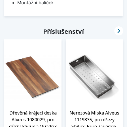
Montážní balíček

Příslušenství
Dřevěná krájecí deska
Nerezová Miska Alveus
Alveus 1080029, pro
1119835, pro dřezy
dřezy Stylux a Quadrix
Stylux, Pure, Quadrix,