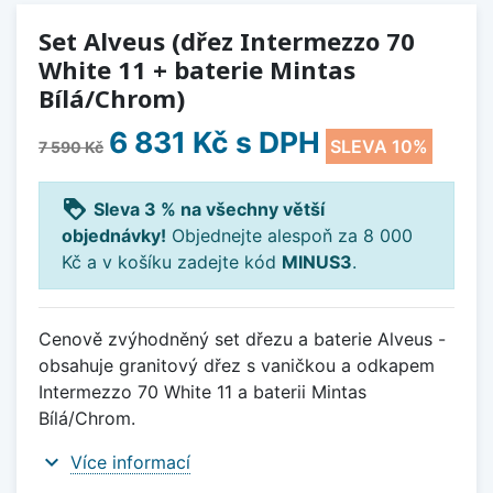
Set Alveus (dřez Intermezzo 70
White 11 + baterie Mintas
Bílá/Chrom)
6 831 Kč
s DPH
SLEVA 10%
7 590 Kč
loyalty
Sleva 3 % na všechny větší
objednávky!
Objednejte alespoň za 8 000
Kč a v košíku zadejte kód
MINUS3
.
Cenově zvýhodněný set dřezu a baterie Alveus -
obsahuje granitový dřez s vaničkou a odkapem
Intermezzo 70 White 11 a baterii Mintas
Bílá/Chrom.
expand_more
Více informací