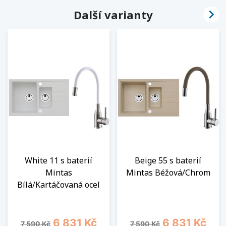

Další varianty
White 11 s baterií
Beige 55 s baterií
Mintas
Mintas Béžová/Chrom
Bílá/Kartáčovaná ocel
Běžná cena
Cena
Běžná cena
Cena
6 831 Kč
6 831 Kč
7 590 Kč
7 590 Kč