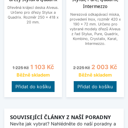
Intermezzo
Dřevěná krájecí deska Alveus.
Určeno pro dřezy Stylux a
Nerezová odkapávací miska,
Quadrix. Rozměr 250 x 418 x
provedení Inox, rozměr 420 x
20 mm.
190 x 72 mm. Určeno pro
vybrané modely dřezů Alveus
z řad Stylux, Pure, Quadrix,
Kombino, Crystalix, Karat,
Intermezzo.
Běžná cena
Cena
Běžná cena
Cena
1 103 Kč
2 003 Kč
1 225 Kč
2 225 Kč
Běžně skladem
Běžně skladem
Přidat do košíku
Přidat do košíku
SOUVISEJÍCÍ ČLÁNKY Z NAŠÍ PORADNY
Nevíte jak vybrat? Nahlédněte do naší poradny a