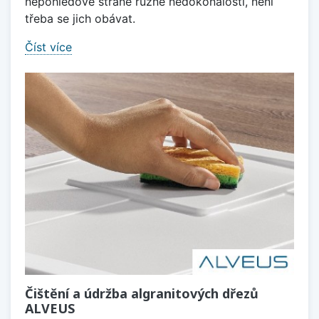
nepohledové straně různé nedokonalosti, není
třeba se jich obávat.
Číst více
Čištění a údržba algranitových dřezů
ALVEUS