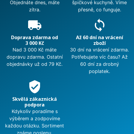
Objednáte dnes, máte
špičkové kuchyně. Víme
zítra.
přesně, co funguje.
local_shipping
sync
Doprava zdarma od
Až 60 dní na vrácení
3 000 Kč
zboží
Nad 3 000 Kč máte
30 dní na vrácení zdarma.
dopravu zdarma. Ostatní
Potřebujete víc času? Až
objednávky už od 79 Kč.
60 dní za drobný
poplatek.
verified_user
Skvělá zákaznická
podpora
Kdykoliv poradíme s
výběrem a zodpovíme
každou otázku. Sortiment
známe poslepu.