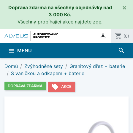
×
Doprava zdarma na všechny objednávky nad
3 000 Kč.
Všechny probíhající akce
najdete zde
.

shopping_cart
(0)
search

MENU
Domů
Zvýhodněné sety
Granitový dřez + baterie
S vaničkou a odkapem + baterie
local_offer
DOPRAVA ZDARMA
AKCE