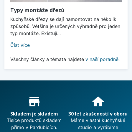
Typy montáže dřezů
Kuchyňské dřezy se dají namontovat na několik
způsobů. Většina je určených výhradně pro jeden
typ montáže. Existují...
Číst více
Všechny články a témata najdete
v naší poradně
.
Proč nakupovat u nás?
store_mall_directory
home
Skladem je skladem
30 let zkušeností v oboru
Tisíce produktů skladem
Máme vlastní kuchyňské
přímo v Pardubicích.
studio a vyrábíme