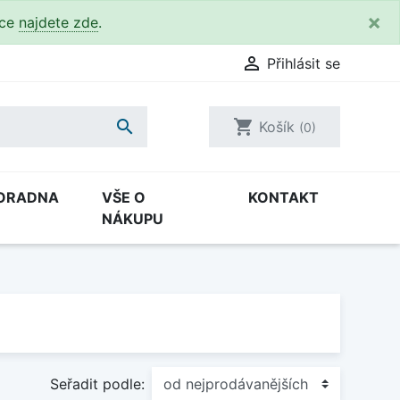
×
kce
najdete zde
.

Přihlásit se

shopping_cart
Košík
(0)
ORADNA
VŠE O
KONTAKT
NÁKUPU
Seřadit podle: