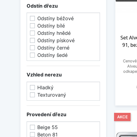
Odstín dřezu
Odstíny béžové
Odstíny bílé
Odstíny hnědé
Set Alv
Odstíny pískové
91, be
Odstíny černé
Odstíny šedé
Cenově 
Alveu
odkapem
Vzhled nerezu
Hladký
Texturovaný
Provedení dřezu
AKCE
Beige 55
Beton 81