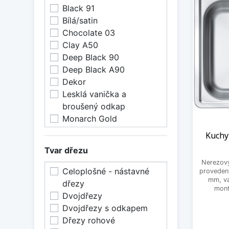
Black 91
Bílá/satin
Chocolate 03
Clay A50
Deep Black 90
Deep Black A90
Dekor
Lesklá vanička a
broušený odkap
Monarch Gold
Natur
Kuchy
Pebble 02
Tvar dřezu
Satin
Nerezov
Steel 04
Celoplošné - nástavné
provedení
Stone A80
mm, va
dřezy
mont
Terra 22
Dvojdřezy
Twilight 05
Dvojdřezy s odkapem
White 11
Dřezy rohové
Černá/satin