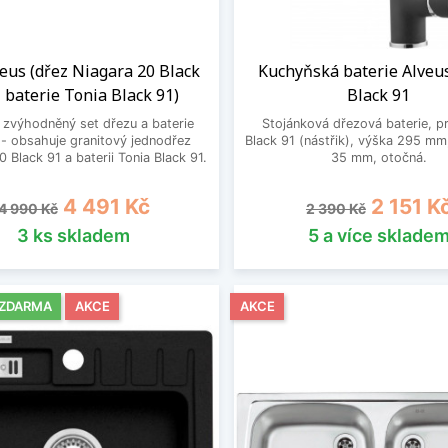
veus (dřez Niagara 20 Black
Kuchyňská baterie Alveu
 baterie Tonia Black 91)
Black 91
zvýhodněný set dřezu a baterie
Stojánková dřezová baterie, p
 - obsahuje granitový jednodřez
Black 91 (nástřik), výška 295 mm
 Black 91 a baterii Tonia Black 91.
35 mm, otočná.
Běžná cena
Cena
Běžná cena
Cena
4 491 Kč
2 151 K
4 990 Kč
2 390 Kč
3 ks skladem
5 a více sklade
 ZDARMA
AKCE
AKCE