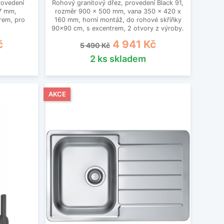
rovedení
Rohový granitový dřez, provedení Black 91,
97 mm,
rozměr 900 x 500 mm, vana 350 x 420 x
rem, pro
160 mm, horní montáž, do rohové skříňky
90x90 cm, s excentrem, 2 otvory z výroby.
Běžná cena
Cena
č
4 941 Kč
5 490 Kč
2 ks skladem
AKCE