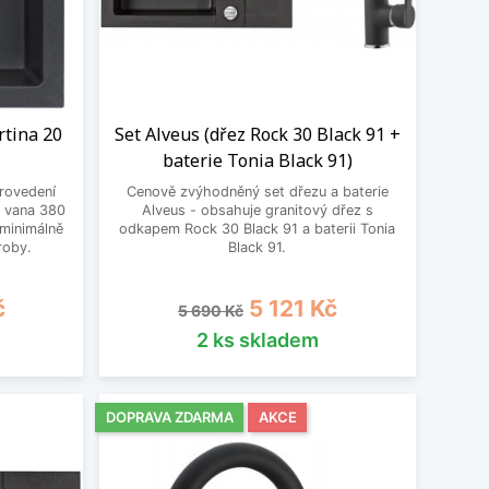
rtina 20
Set Alveus (dřez Rock 30 Black 91 +
baterie Tonia Black 91)
provedení
Cenově zvýhodněný set dřezu a baterie
, vana 380
Alveus - obsahuje granitový dřez s
minimálně
odkapem Rock 30 Black 91 a baterii Tonia
roby.
Black 91.
Běžná cena
Cena
č
5 121 Kč
5 690 Kč
2 ks skladem
DOPRAVA ZDARMA
AKCE