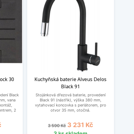
ock 30
Kuchyňská baterie Alveus Delos
Black 91
dení Black
Stojánková dřezová baterie, provedení
mm, vana
Black 91 (nástřik), výška 380 mm,
montáž,
vytahovací koncovka s perlátorem, pro
entrem, 2
otvor 35 mm, otočná.
Běžná cena
Cena
č
3 231 Kč
3 590 Kč
3 ks skladem