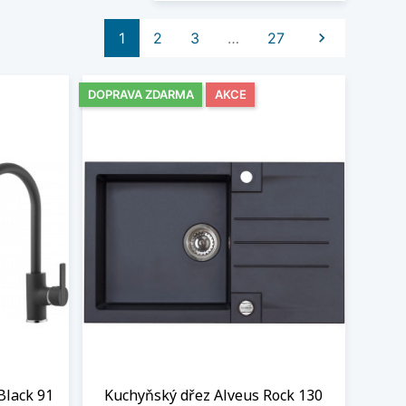
Další
1
2
3
…
27

DOPRAVA ZDARMA
AKCE
Black 91
Kuchyňský dřez Alveus Rock 130