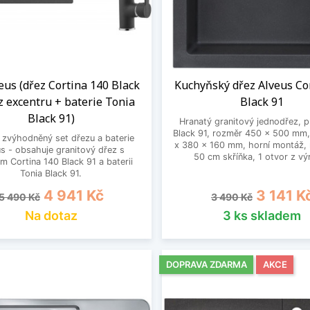
eus (dřez Cortina 140 Black
Kuchyňský dřez Alveus Co
z excentru + baterie Tonia
Black 91
Black 91)
Hranatý granitový jednodřez, 
Black 91, rozměr 450 x 500 mm
zvýhodněný set dřezu a baterie
x 380 x 160 mm, horní montáž, 
s - obsahuje granitový dřez s
50 cm skříňka, 1 otvor z vý
 Cortina 140 Black 91 a baterii
Tonia Black 91.
Běžná cena
Cena
Běžná cena
Cena
4 941 Kč
3 141 K
5 490 Kč
3 490 Kč
Na dotaz
3 ks skladem
DOPRAVA ZDARMA
AKCE