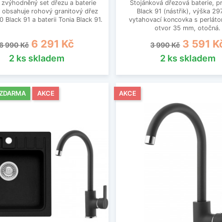
zvýhodněný set dřezu a baterie
Stojánková dřezová baterie, p
- obsahuje rohový granitový dřez
Black 91 (nástřik), výška 2
 Black 91 a baterii Tonia Black 91.
vytahovací koncovka s perláto
otvor 35 mm, otočná.
Běžná cena
Cena
Běžná cena
Cena
6 291 Kč
3 591 K
6 990 Kč
3 990 Kč
2 ks skladem
2 ks skladem
 ZDARMA
AKCE
AKCE