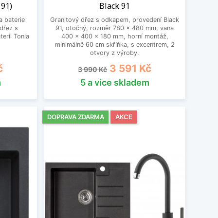
 91)
Black 91
 baterie
Granitový dřez s odkapem, provedení Black
dřez s
91, otočný, rozměr 780 x 480 mm, vana
erii Tonia
400 x 400 x 180 mm, horní montáž,
minimálně 60 cm skříňka, s excentrem, 2
otvory z výroby.
Běžná cena
Cena
č
3 591 Kč
3 990 Kč
m
5 a více skladem
DOPRAVA ZDARMA
AKCE