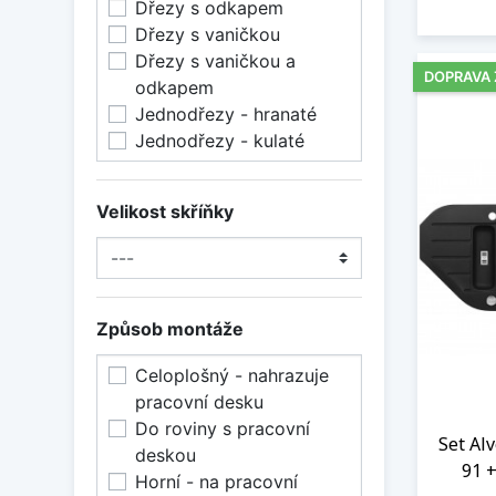
Dřezy s odkapem
Šedá/satin
Dřezy s vaničkou
Dřezy s vaničkou a
DOPRAVA
odkapem
Jednodřezy - hranaté
Jednodřezy - kulaté
Velikost skříňky
Způsob montáže
Celoplošný - nahrazuje
pracovní desku
Do roviny s pracovní
Set Al
deskou
91 +
Horní - na pracovní