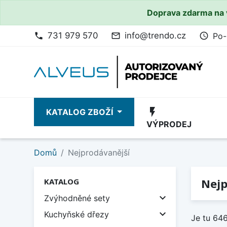
Doprava zdarma na 
731 979 570
info@trendo.cz
Po-
phone
mail_outline
access_time
flash_on
KATALOG ZBOŽÍ
VÝPRODEJ
Domů
Nejprodávanější
Nejp
KATALOG

Zvýhodněné sety

Kuchyňské dřezy
Je tu 64