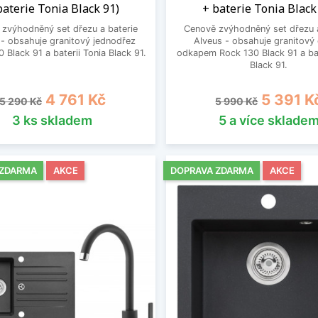
baterie Tonia Black 91)
+ baterie Tonia Black
zvýhodněný set dřezu a baterie
Cenově zvýhodněný set dřezu a
 - obsahuje granitový jednodřez
Alveus - obsahuje granitový 
0 Black 91 a baterii Tonia Black 91.
odkapem Rock 130 Black 91 a bat
Black 91.
Běžná cena
Cena
Běžná cena
Cena
4 761 Kč
5 391 K
5 290 Kč
5 990 Kč
3 ks skladem
5 a více sklade
 ZDARMA
AKCE
DOPRAVA ZDARMA
AKCE