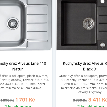
ňský dřez Alveus Line 110
Kuchyňský dřez Alveus R
Natur
Black 91
ý dřez s odkapem, plech 0,6 mm,
Granitový dřez s odkapem, prove
 Natur, otočný, rozměr 615 x 500
91, otočný, rozměr 595 x 475 
na 340 x 420 x 160 mm, horní
320 x 400 x 160 mm, horní 
áž, minimálně 45 cm skříňka.
minimálně 45 cm skříňka, s exc
otvory z výroby.
Běžná cena
Cena
Běžná cena
Cena
1 701 Kč
3 411 K
1 890 Kč
3 790 Kč
2 ks skladem
2 ks skladem