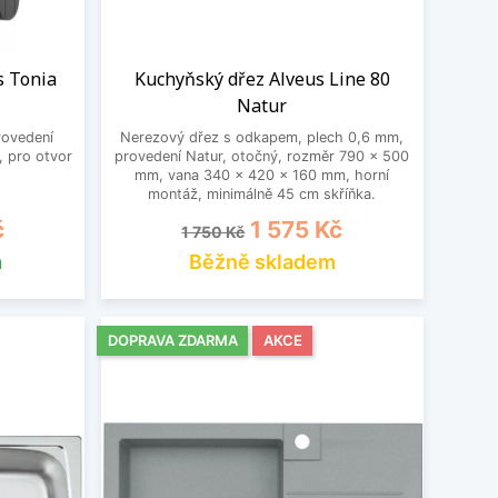
s Tonia
Kuchyňský dřez Alveus Line 80
Natur
rovedení
Nerezový dřez s odkapem, plech 0,6 mm,
, pro otvor
provedení Natur, otočný, rozměr 790 x 500
mm, vana 340 x 420 x 160 mm, horní
montáž, minimálně 45 cm skříňka.
Běžná cena
Cena
č
1 575 Kč
1 750 Kč
m
Běžně skladem
DOPRAVA ZDARMA
AKCE