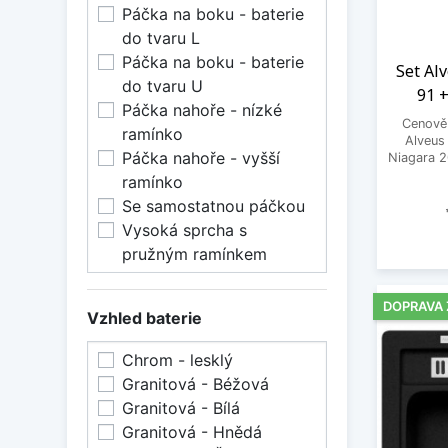
Páčka na boku - baterie
do tvaru L
Páčka na boku - baterie
Set Al
do tvaru U
91 +
Páčka nahoře - nízké
Cenově 
ramínko
Alveus
Páčka nahoře - vyšší
Niagara 20
ramínko
Se samostatnou páčkou
Vysoká sprcha s
pružným ramínkem
DOPRAVA
Vzhled baterie
Chrom - lesklý
Granitová - Béžová
Granitová - Bílá
Granitová - Hnědá