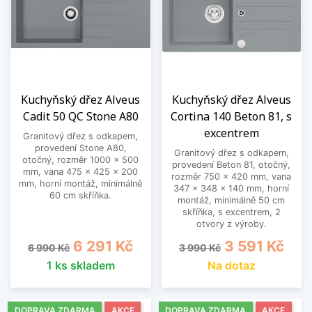
Kuchyňský dřez Alveus
Kuchyňský dřez Alveus
Cadit 50 QC Stone A80
Cortina 140 Beton 81, s
excentrem
Granitový dřez s odkapem,
provedení Stone A80,
Granitový dřez s odkapem,
otočný, rozměr 1000 x 500
provedení Beton 81, otočný,
mm, vana 475 x 425 x 200
rozměr 750 x 420 mm, vana
mm, horní montáž, minimálně
347 x 348 x 140 mm, horní
60 cm skříňka.
montáž, minimálně 50 cm
skříňka, s excentrem, 2
otvory z výroby.
Běžná cena
Cena
Běžná cena
Cena
6 291 Kč
3 591 Kč
6 990 Kč
3 990 Kč
1 ks skladem
Na dotaz
DOPRAVA ZDARMA
AKCE
DOPRAVA ZDARMA
AKCE