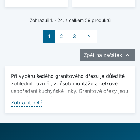
Zobrazuji 1. - 24. z celkem 59 produktů
Další
1
2
3


Zpět na začátek
Při výběru šedého granitového dřezu je důležité
zohlednit rozměr, způsob montáže a celkové
uspořádání kuchyňské linky. Granitové dřezy jsou
vhodné pro horní montáž i zapuštění do pracovní
Zobrazit celé
desky a působí stabilně a robustně.
Šedý granitový dřez se dobře kombinuje s
nerezovými i barevnými kuchyňskými bateriemi a
dalším kuchyňským příslušenstvím. Kromě