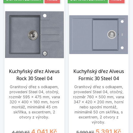
Kuchyňský dřez Alveus
Kuchyňský dřez Alveus
Rock 30 Steel 04
Formic 30 Steel 04
Granitový dřez s odkapem,
Granitový dřez s odkapem,
provedení Steel 04, otočný,
provedení Steel 04, otočný,
rozměr 595 x 475 mm, vana
rozměr 760 x 500 mm, vana
320 x 400 x 160 mm, horní
347 x 420 x 200 mm, horní
montáž, minimálně 45 cm
nebo spodní montáž,
skříňka, s excentrem, 2
minimálně 50 cm skříňka, s
otvory z výroby.
excentrem, 2 otvory z
výroby.
Běžná cena
Cena
Běžná cena
Cena
4 041 Kč
5 391 Kč
4 490 Kč
5 990 Kč