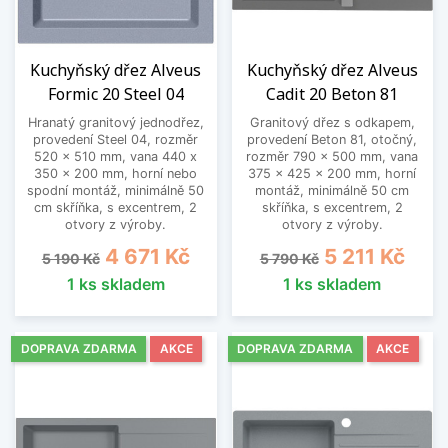
Kuchyňský dřez Alveus
Kuchyňský dřez Alveus
Formic 20 Steel 04
Cadit 20 Beton 81
Hranatý granitový jednodřez,
Granitový dřez s odkapem,
provedení Steel 04, rozměr
provedení Beton 81, otočný,
520 x 510 mm, vana 440 x
rozměr 790 x 500 mm, vana
350 x 200 mm, horní nebo
375 x 425 x 200 mm, horní
spodní montáž, minimálně 50
montáž, minimálně 50 cm
cm skříňka, s excentrem, 2
skříňka, s excentrem, 2
otvory z výroby.
otvory z výroby.
Běžná cena
Cena
Běžná cena
Cena
4 671 Kč
5 211 Kč
5 190 Kč
5 790 Kč
1 ks skladem
1 ks skladem
DOPRAVA ZDARMA
AKCE
DOPRAVA ZDARMA
AKCE