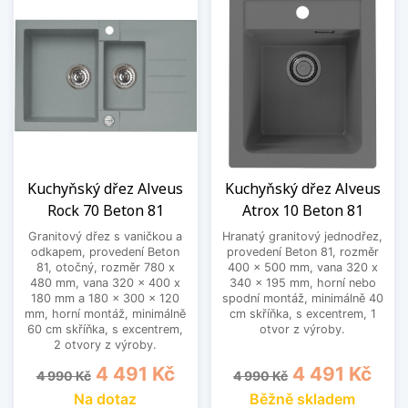
Kuchyňský dřez Alveus
Kuchyňský dřez Alveus
Rock 70 Beton 81
Atrox 10 Beton 81
Granitový dřez s vaničkou a
Hranatý granitový jednodřez,
odkapem, provedení Beton
provedení Beton 81, rozměr
81, otočný, rozměr 780 x
400 x 500 mm, vana 320 x
480 mm, vana 320 x 400 x
340 x 195 mm, horní nebo
180 mm a 180 x 300 x 120
spodní montáž, minimálně 40
mm, horní montáž, minimálně
cm skříňka, s excentrem, 1
60 cm skříňka, s excentrem,
otvor z výroby.
2 otvory z výroby.
Běžná cena
Cena
Běžná cena
Cena
4 491 Kč
4 491 Kč
4 990 Kč
4 990 Kč
Na dotaz
Běžně skladem