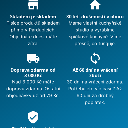
Proč nakupovat u nás?
elegantního vzhledu nabízí také snadnou údržbu
store_mall_directory
home
a hygi
Skladem je skladem
30 let zkušeností v oboru
Zobrazit méně
Tisíce produktů skladem
Máme vlastní kuchyňské
přímo v Pardubicích.
studio a vyrábíme
Objednáte dnes, máte
špičkové kuchyně. Víme
zítra.
přesně, co funguje.
local_shipping
sync
Doprava zdarma od
Až 60 dní na vrácení
3 000 Kč
zboží
Nad 3 000 Kč máte
30 dní na vrácení zdarma.
dopravu zdarma. Ostatní
Potřebujete víc času? Až
objednávky už od 79 Kč.
60 dní za drobný
poplatek.
verified_user