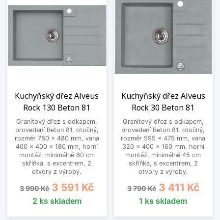
Kuchyňský dřez Alveus
Kuchyňský dřez Alveus
Rock 130 Beton 81
Rock 30 Beton 81
Granitový dřez s odkapem,
Granitový dřez s odkapem,
provedení Beton 81, otočný,
provedení Beton 81, otočný,
rozměr 780 x 480 mm, vana
rozměr 595 x 475 mm, vana
400 x 400 x 180 mm, horní
320 x 400 x 160 mm, horní
montáž, minimálně 60 cm
montáž, minimálně 45 cm
skříňka, s excentrem, 2
skříňka, s excentrem, 2
otvory z výroby.
otvory z výroby.
Běžná cena
Cena
Běžná cena
Cena
3 591 Kč
3 411 Kč
3 990 Kč
3 790 Kč
2 ks skladem
1 ks skladem