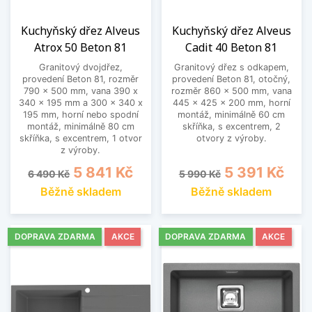
Kuchyňský dřez Alveus
Kuchyňský dřez Alveus
Atrox 50 Beton 81
Cadit 40 Beton 81
Granitový dvojdřez,
Granitový dřez s odkapem,
provedení Beton 81, rozměr
provedení Beton 81, otočný,
790 x 500 mm, vana 390 x
rozměr 860 x 500 mm, vana
340 x 195 mm a 300 x 340 x
445 x 425 x 200 mm, horní
195 mm, horní nebo spodní
montáž, minimálně 60 cm
montáž, minimálně 80 cm
skříňka, s excentrem, 2
skříňka, s excentrem, 1 otvor
otvory z výroby.
z výroby.
Běžná cena
Cena
Běžná cena
Cena
5 841 Kč
5 391 Kč
6 490 Kč
5 990 Kč
Běžně skladem
Běžně skladem
DOPRAVA ZDARMA
AKCE
DOPRAVA ZDARMA
AKCE