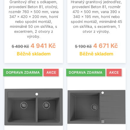
Granitový dřez s odkapem,
Hranatý granitový jednodřez,
provedení Beton 81, otočný,
provedení Beton 81, rozměr
rozměr 760 x 500 mm, vana
470 x 500 mm, vana 390 x
347 x 420 x 200 mm, horní
340 x 195 mm, horní nebo
nebo spodní montáž,
spodní montáž, minimálně 45
minimálně 50 cm skříňka, s
cm skříňka, s excentrem, 1
excentrem, 2 otvory z
otvor z výroby.
výroby.
Běžná cena
Cena
Běžná cena
Cena
4 941 Kč
4 671 Kč
5 490 Kč
5 190 Kč
Běžně skladem
Běžně skladem
DOPRAVA ZDARMA
AKCE
DOPRAVA ZDARMA
AKCE