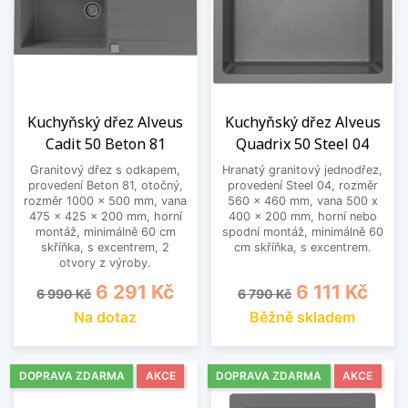
Kuchyňský dřez Alveus
Kuchyňský dřez Alveus
Cadit 50 Beton 81
Quadrix 50 Steel 04
Granitový dřez s odkapem,
Hranatý granitový jednodřez,
provedení Beton 81, otočný,
provedení Steel 04, rozměr
rozměr 1000 x 500 mm, vana
560 x 460 mm, vana 500 x
475 x 425 x 200 mm, horní
400 x 200 mm, horní nebo
montáž, minimálně 60 cm
spodní montáž, minimálně 60
skříňka, s excentrem, 2
cm skříňka, s excentrem.
otvory z výroby.
Běžná cena
Cena
Běžná cena
Cena
6 291 Kč
6 111 Kč
6 990 Kč
6 790 Kč
Na dotaz
Běžně skladem
DOPRAVA ZDARMA
AKCE
DOPRAVA ZDARMA
AKCE