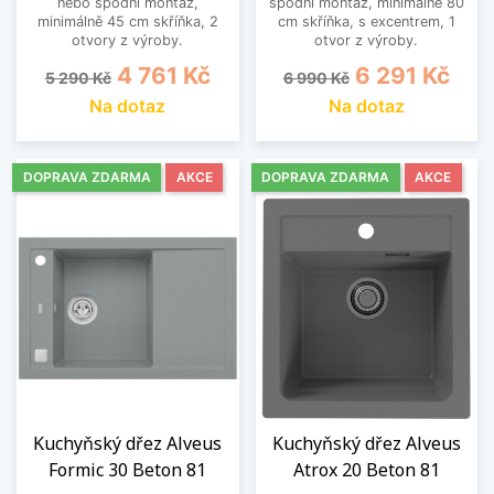
nebo spodní montáž,
spodní montáž, minimálně 80
minimálně 45 cm skříňka, 2
cm skříňka, s excentrem, 1
otvory z výroby.
otvor z výroby.
Běžná cena
Cena
Běžná cena
Cena
4 761 Kč
6 291 Kč
5 290 Kč
6 990 Kč
Na dotaz
Na dotaz
DOPRAVA ZDARMA
AKCE
DOPRAVA ZDARMA
AKCE
Kuchyňský dřez Alveus
Kuchyňský dřez Alveus
Formic 30 Beton 81
Atrox 20 Beton 81