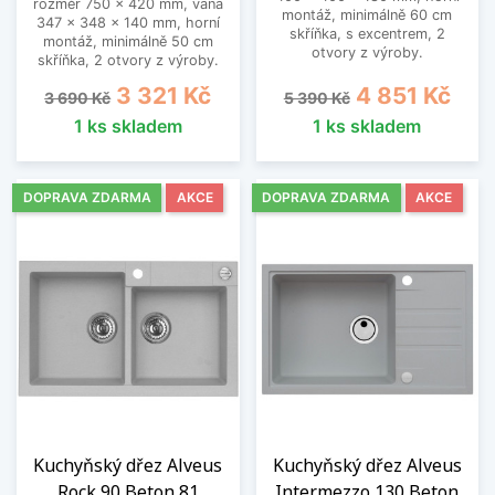
rozměr 750 x 420 mm, vana
montáž, minimálně 60 cm
347 x 348 x 140 mm, horní
skříňka, s excentrem, 2
montáž, minimálně 50 cm
otvory z výroby.
skříňka, 2 otvory z výroby.
Běžná cena
Cena
Běžná cena
Cena
3 321 Kč
4 851 Kč
3 690 Kč
5 390 Kč
1 ks skladem
1 ks skladem
DOPRAVA ZDARMA
AKCE
DOPRAVA ZDARMA
AKCE
Kuchyňský dřez Alveus
Kuchyňský dřez Alveus
Rock 90 Beton 81
Intermezzo 130 Beton