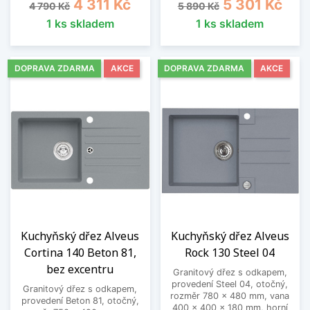
Běžná cena
Cena
Běžná cena
Cena
4 311 Kč
5 301 Kč
4 790 Kč
5 890 Kč
1 ks skladem
1 ks skladem
DOPRAVA ZDARMA
AKCE
DOPRAVA ZDARMA
AKCE
Kuchyňský dřez Alveus
Kuchyňský dřez Alveus
Cortina 140 Beton 81,
Rock 130 Steel 04
bez excentru
Granitový dřez s odkapem,
provedení Steel 04, otočný,
Granitový dřez s odkapem,
rozměr 780 x 480 mm, vana
provedení Beton 81, otočný,
400 x 400 x 180 mm, horní