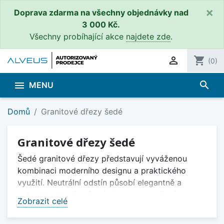
×
Doprava zdarma na všechny objednávky nad
3 000 Kč.
Všechny probíhající akce
najdete zde
.

shopping_cart
(0)
search

MENU
Domů
Granitové dřezy šedé
Granitové dřezy šedé
Šedé granitové dřezy představují vyváženou
kombinaci moderního designu a praktického
využití. Neutrální odstín působí elegantně a
snadno se sladí s různými typy kuchyňských
Zobrazit celé
linek, pracovních desek i kuchyňských baterií.
Granitový kompozit zajišťuje vysokou odolnost