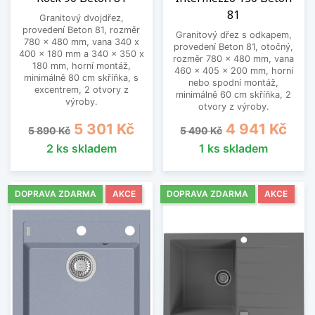
81
Granitový dvojdřez,
provedení Beton 81, rozměr
Granitový dřez s odkapem,
780 x 480 mm, vana 340 x
provedení Beton 81, otočný,
400 x 180 mm a 340 x 350 x
rozměr 780 x 480 mm, vana
180 mm, horní montáž,
460 x 405 x 200 mm, horní
minimálně 80 cm skříňka, s
nebo spodní montáž,
excentrem, 2 otvory z
minimálně 60 cm skříňka, 2
výroby.
otvory z výroby.
Běžná cena
Cena
Běžná cena
Cena
5 301 Kč
4 941 Kč
5 890 Kč
5 490 Kč
2 ks skladem
1 ks skladem
DOPRAVA ZDARMA
AKCE
DOPRAVA ZDARMA
AKCE