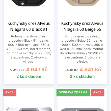
Kuchyňský dřez Alveus
Kuchyňský dřez Alveus
Niagara 60 Black 91
Niagara 60 Beige 55
Rohový granitový dřez,
Rohový granitový dřez,
provedení Black 91, rozměr
provedení Beige 55, rozměr
900 x 500 mm, vana 350 x
900 x 500 mm, vana 350 x
420 x 160 mm, horní montáž,
420 x 160 mm, horní montáž,
do rohové skříňky 90x90 cm,
do rohové skříňky 90x90 cm,
s excentrem, 2 otvory z
s excentrem, 2 otvory z
výroby.
výroby.
Běžná cena
Cena
Běžná cena
Cena
4 941 Kč
4 941 Kč
5 490 Kč
5 490 Kč
2 ks skladem
2 ks skladem
AKCE
DOPRAVA ZDARMA
AKCE