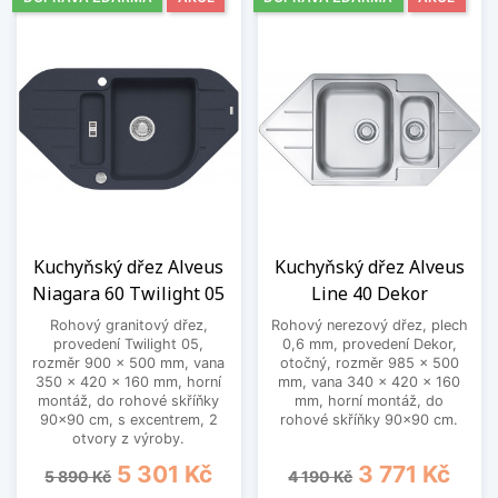
Kuchyňský dřez Alveus
Kuchyňský dřez Alveus
Niagara 60 Twilight 05
Line 40 Dekor
Rohový granitový dřez,
Rohový nerezový dřez, plech
provedení Twilight 05,
0,6 mm, provedení Dekor,
rozměr 900 x 500 mm, vana
otočný, rozměr 985 x 500
350 x 420 x 160 mm, horní
mm, vana 340 x 420 x 160
montáž, do rohové skříňky
mm, horní montáž, do
90x90 cm, s excentrem, 2
rohové skříňky 90x90 cm.
otvory z výroby.
Běžná cena
Cena
Běžná cena
Cena
5 301 Kč
3 771 Kč
5 890 Kč
4 190 Kč