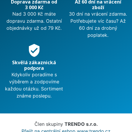
Doprava zdarma od
Až 60 dní na vrácení
3 000 Kč
zboží
Nad 3 000 Kč máte
30 dní na vrácení zdarma.
dopravu zdarma. Ostatní
Potřebujete víc času? Až
objednávky už od 79 Kč.
60 dní za drobný
poplatek.
verified_user
Skvělá zákaznická
podpora
Kdykoliv poradíme s
výběrem a zodpovíme
každou otázku. Sortiment
známe poslepu.
Člen skupiny
TRENDO s.r.o.
Přejít na centrální eshop www.trendo.cz