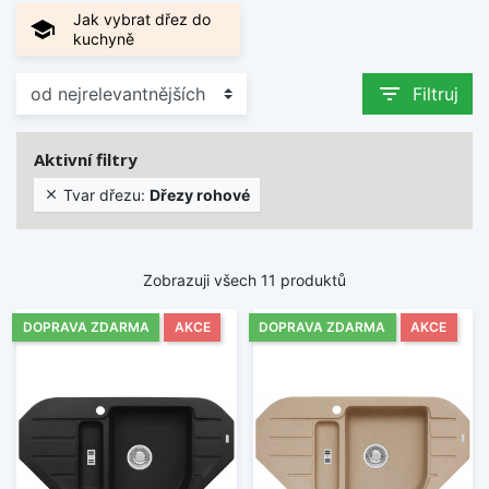
kuchyní, tak do prostornějších sestav.
Jak vybrat dřez do
school
kuchyně
V nabídce najdete rohové kuchyňské dřezy v
různých materiálech, tvarech a velikostech.
filter_list
Filtruj
Snadno je lze přizpůsobit uspořádání kuchyně i
individuálním požadavkům na funkčnost a design.
Aktivní filtry
Zobrazit méně
Tvar dřezu:
Dřezy rohové

Zobrazuji všech 11 produktů
DOPRAVA ZDARMA
AKCE
DOPRAVA ZDARMA
AKCE