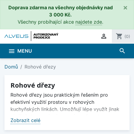
×
Doprava zdarma na všechny objednávky nad
3 000 Kč.
Všechny probíhající akce
najdete zde
.

shopping_cart
(0)
search

MENU
Domů
Rohové dřezy
Rohové dřezy
Rohové dřezy jsou praktickým řešením pro
efektivní využití prostoru v rohových
kuchyňských linkách. Umožňují lépe využít jinak
obtížně dostupné místo a zároveň zachovat
Zobrazit celé
dostatek pracovního prostoru kolem dřezu. Díky
svému provedení jsou vhodné jak do menších