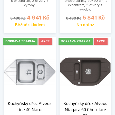
s excentrem, 2 otvory z
rohové skříňky 90x90 cm, s
výroby.
excentrem, 2 otvory z
výroby.
Běžná cena
Cena
Běžná cena
Cena
4 941 Kč
5 841 Kč
5 490 Kč
6 490 Kč
Běžně skladem
Na dotaz
DOPRAVA ZDARMA
AKCE
DOPRAVA ZDARMA
AKCE
Kuchyňský dřez Alveus
Kuchyňský dřez Alveus
Line 40 Natur
Niagara 60 Chocolate