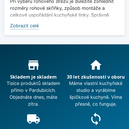
Při výběru rohového dřezu je důležité zohlednit
rozměry rohové skříňky, způsob montáže a
celkové uspořádání kuchyňské linky. Správně
zvolený rohový dřez usnadňuje práci v kuchyni a
Zobrazit celé
přispívá k lepší organizaci prostoru.
Rohové dřezy nabízejí praktické řešení pro
každodenní používání a umožňují efektivní využití
kuchyňské linky. Díky snadné údržbě a kvalitnímu
Proč nakupovat u nás?
zpracování jsou vhodné pro různé typy kuchyní.
store_mall_directory
home
Zobrazit méně
Skladem je skladem
30 let zkušeností v oboru
Tisíce produktů skladem
Máme vlastní kuchyňské
přímo v Pardubicích.
studio a vyrábíme
Objednáte dnes, máte
špičkové kuchyně. Víme
zítra.
přesně, co funguje.
local_shipping
sync