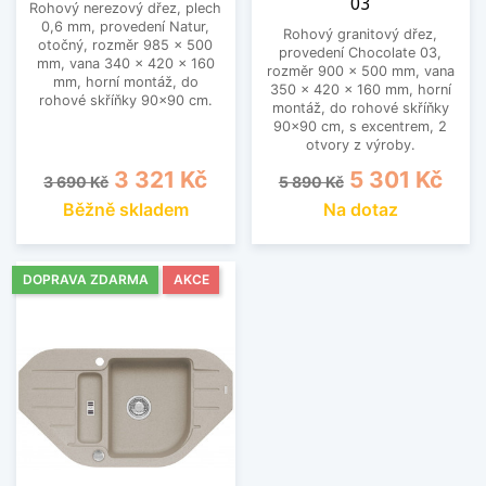
03
Rohový nerezový dřez, plech
0,6 mm, provedení Natur,
Rohový granitový dřez,
otočný, rozměr 985 x 500
provedení Chocolate 03,
mm, vana 340 x 420 x 160
rozměr 900 x 500 mm, vana
mm, horní montáž, do
350 x 420 x 160 mm, horní
rohové skříňky 90x90 cm.
montáž, do rohové skříňky
90x90 cm, s excentrem, 2
otvory z výroby.
Běžná cena
Cena
Běžná cena
Cena
3 321 Kč
5 301 Kč
3 690 Kč
5 890 Kč
Běžně skladem
Na dotaz
DOPRAVA ZDARMA
AKCE