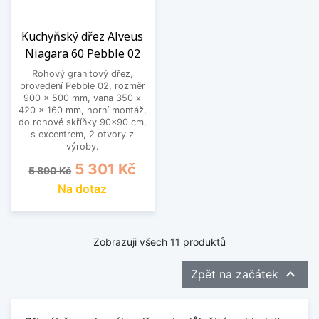
Kuchyňský dřez Alveus
Niagara 60 Pebble 02
Rohový granitový dřez,
provedení Pebble 02, rozměr
900 x 500 mm, vana 350 x
420 x 160 mm, horní montáž,
do rohové skříňky 90x90 cm,
s excentrem, 2 otvory z
výroby.
Běžná cena
Cena
5 301 Kč
5 890 Kč
Na dotaz
Zobrazuji všech 11 produktů

Zpět na začátek