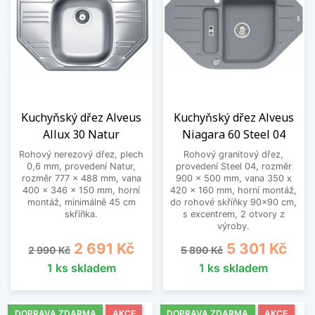
Kuchyňský dřez Alveus
Kuchyňský dřez Alveus
Allux 30 Natur
Niagara 60 Steel 04
Rohový nerezový dřez, plech
Rohový granitový dřez,
0,6 mm, provedení Natur,
provedení Steel 04, rozměr
rozměr 777 x 488 mm, vana
900 x 500 mm, vana 350 x
400 x 346 x 150 mm, horní
420 x 160 mm, horní montáž,
montáž, minimálně 45 cm
do rohové skříňky 90x90 cm,
skříňka.
s excentrem, 2 otvory z
výroby.
Běžná cena
Cena
Běžná cena
Cena
2 691 Kč
5 301 Kč
2 990 Kč
5 890 Kč
1 ks skladem
1 ks skladem
DOPRAVA ZDARMA
AKCE
DOPRAVA ZDARMA
AKCE